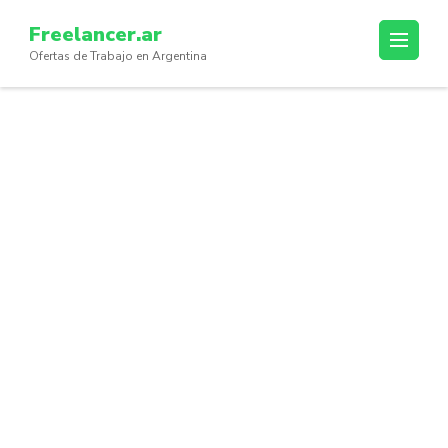
Skip
Freelancer.ar
to
Ofertas de Trabajo en Argentina
content
(Press
Enter)