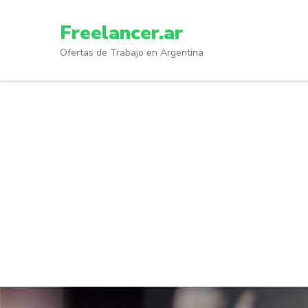
Skip
to
Freelancer.ar
content
Ofertas de Trabajo en Argentina
(Press
Enter)