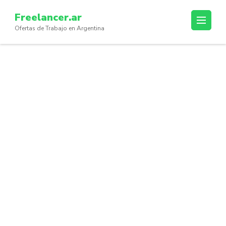
Skip
Freelancer.ar
to
Ofertas de Trabajo en Argentina
content
(Press
Enter)