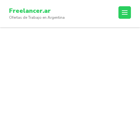
Skip
Freelancer.ar
to
Ofertas de Trabajo en Argentina
content
(Press
Enter)