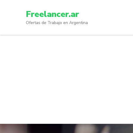
Skip
to
Freelancer.ar
content
Ofertas de Trabajo en Argentina
(Press
Enter)