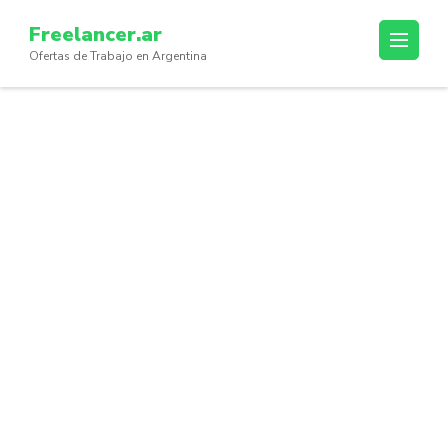
Skip
Freelancer.ar
to
Ofertas de Trabajo en Argentina
content
(Press
Enter)