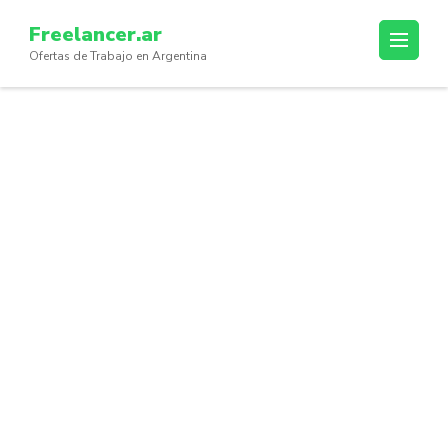
Skip
Freelancer.ar
to
Ofertas de Trabajo en Argentina
content
(Press
Enter)