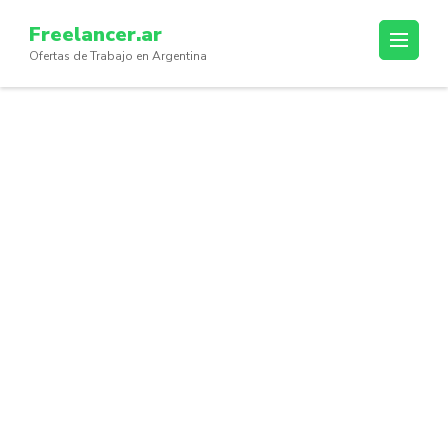
Skip
Freelancer.ar
to
Ofertas de Trabajo en Argentina
content
(Press
Enter)