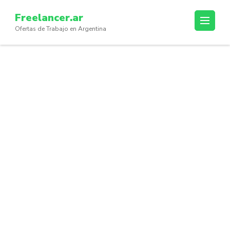
Skip
Freelancer.ar
to
Ofertas de Trabajo en Argentina
content
(Press
Enter)