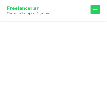
Skip
Freelancer.ar
to
Ofertas de Trabajo en Argentina
content
(Press
Enter)