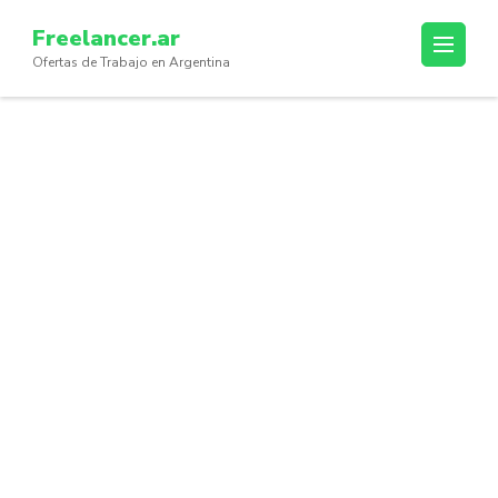
Skip
Freelancer.ar
to
Ofertas de Trabajo en Argentina
content
(Press
Enter)