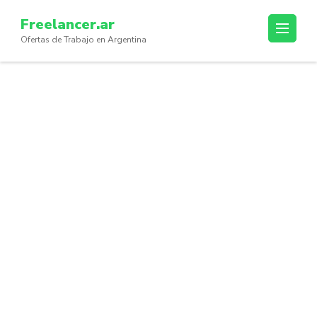
Skip
Freelancer.ar
to
Ofertas de Trabajo en Argentina
content
(Press
Enter)