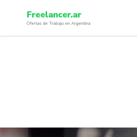
Skip
to
Freelancer.ar
content
Ofertas de Trabajo en Argentina
(Press
Enter)