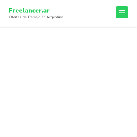
Skip
Freelancer.ar
to
Ofertas de Trabajo en Argentina
content
(Press
Enter)