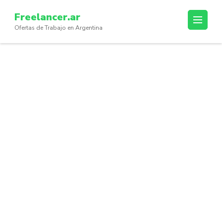
Skip
Freelancer.ar
to
Ofertas de Trabajo en Argentina
content
(Press
Enter)