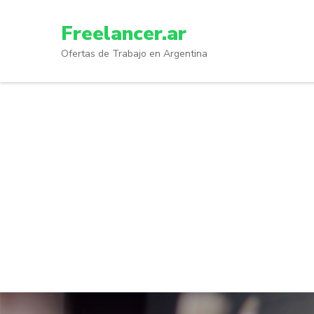
Skip
to
Freelancer.ar
content
Ofertas de Trabajo en Argentina
(Press
Enter)