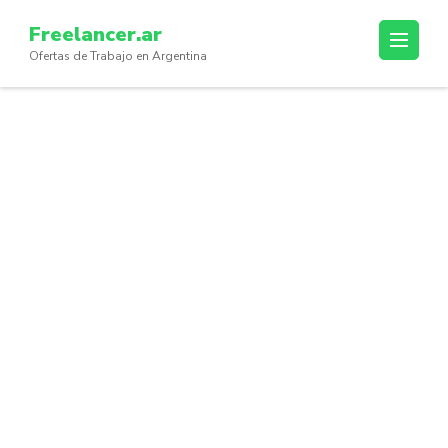
Skip
Freelancer.ar
to
Ofertas de Trabajo en Argentina
content
(Press
Enter)