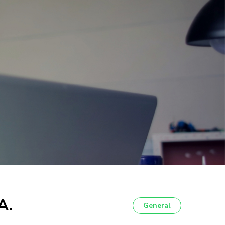
A.
General