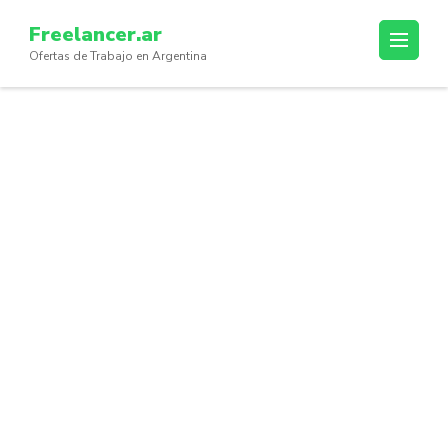
Skip
Freelancer.ar
to
Ofertas de Trabajo en Argentina
content
(Press
Enter)