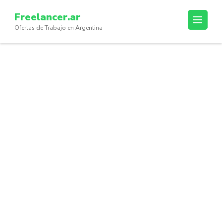
Skip
Freelancer.ar
to
Ofertas de Trabajo en Argentina
content
(Press
Enter)