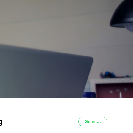
g
General