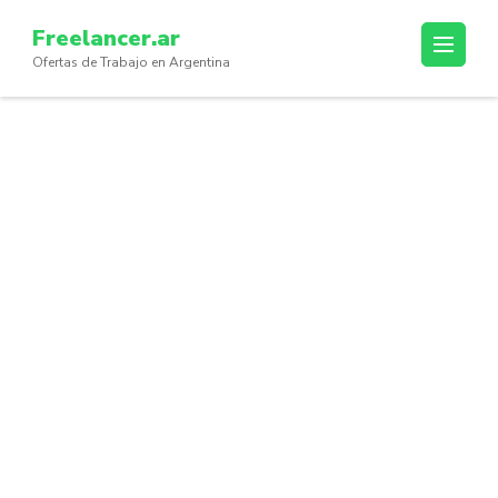
Skip
Freelancer.ar
to
Ofertas de Trabajo en Argentina
content
(Press
Enter)