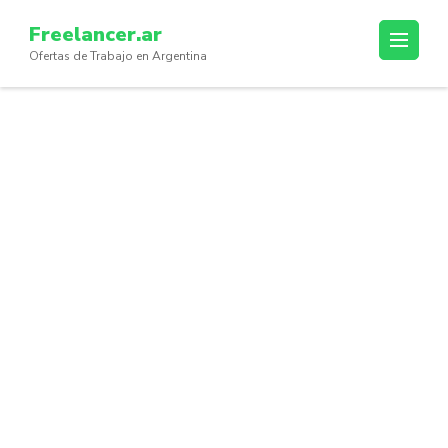
Skip
Freelancer.ar
to
Ofertas de Trabajo en Argentina
content
(Press
Enter)