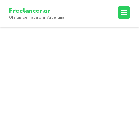
Skip
Freelancer.ar
to
Ofertas de Trabajo en Argentina
content
(Press
Enter)