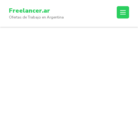
Skip
Freelancer.ar
to
Ofertas de Trabajo en Argentina
content
(Press
Enter)