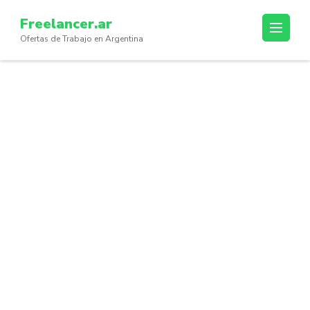
Skip
Freelancer.ar
to
Ofertas de Trabajo en Argentina
content
(Press
Enter)