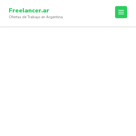
Skip
Freelancer.ar
to
Ofertas de Trabajo en Argentina
content
(Press
Enter)