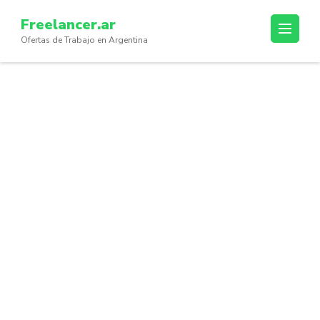
Skip
Freelancer.ar
to
Ofertas de Trabajo en Argentina
content
(Press
Enter)