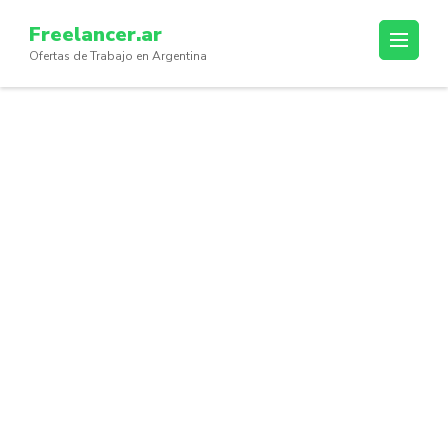
Skip
Freelancer.ar
to
Ofertas de Trabajo en Argentina
content
(Press
Enter)