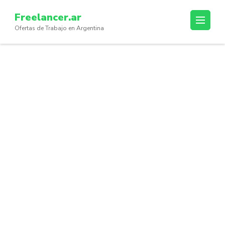
Skip
Freelancer.ar
to
Ofertas de Trabajo en Argentina
content
(Press
Enter)