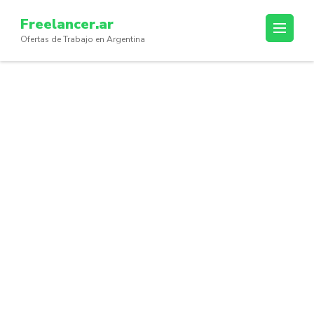
Skip
Freelancer.ar
to
Ofertas de Trabajo en Argentina
content
(Press
Enter)