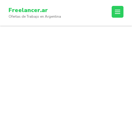
Skip
Freelancer.ar
to
Ofertas de Trabajo en Argentina
content
(Press
Enter)