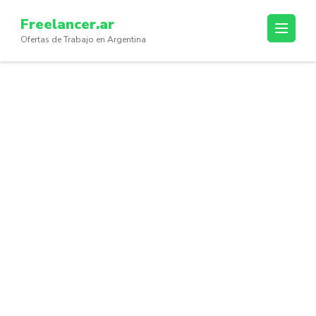
Skip
Freelancer.ar
to
Ofertas de Trabajo en Argentina
content
(Press
Enter)