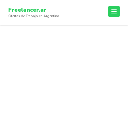
Skip
Freelancer.ar
to
Ofertas de Trabajo en Argentina
content
(Press
Enter)