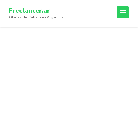
Skip
Freelancer.ar
to
Ofertas de Trabajo en Argentina
content
(Press
Enter)