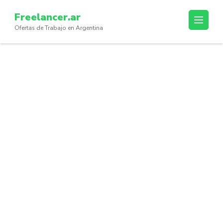
Skip
Freelancer.ar
to
Ofertas de Trabajo en Argentina
content
(Press
Enter)