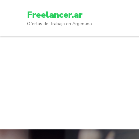
Skip
to
Freelancer.ar
content
Ofertas de Trabajo en Argentina
(Press
Enter)