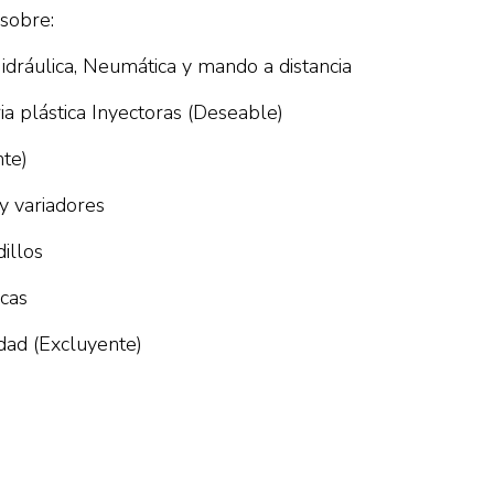
 sobre:
Hidráulica, Neumática y mando a distancia
a plástica Inyectoras (Deseable)
nte)
y variadores
illos
icas
dad (Excluyente)