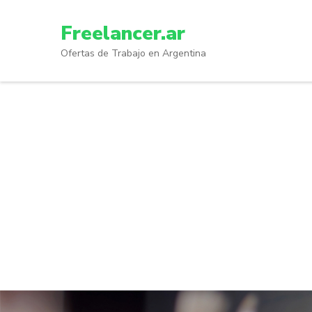
Skip
to
Freelancer.ar
content
Ofertas de Trabajo en Argentina
(Press
Enter)