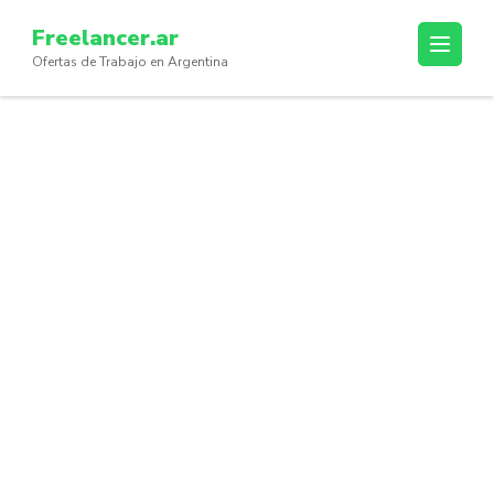
Skip
Freelancer.ar
to
Ofertas de Trabajo en Argentina
content
(Press
Enter)