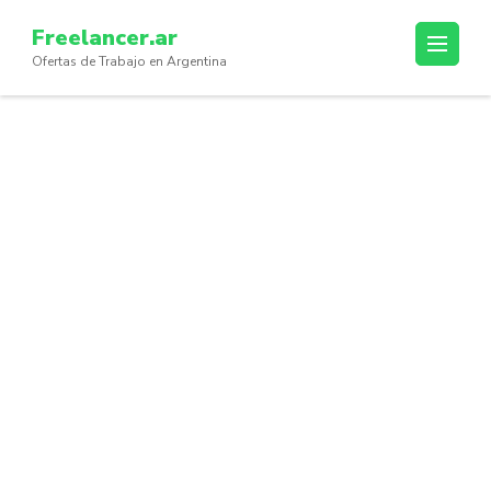
Skip
Freelancer.ar
to
Ofertas de Trabajo en Argentina
content
(Press
Enter)