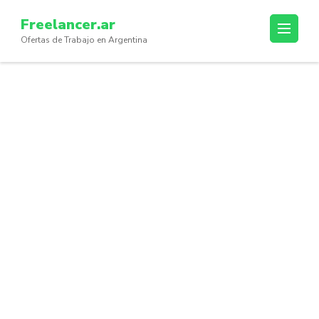
Skip
Freelancer.ar
to
Ofertas de Trabajo en Argentina
content
(Press
Enter)