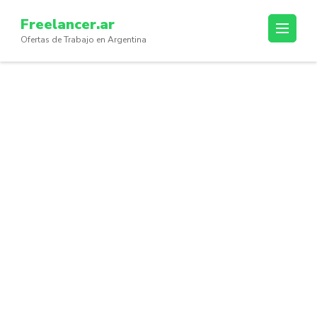
Skip
Freelancer.ar
to
Ofertas de Trabajo en Argentina
content
(Press
Enter)