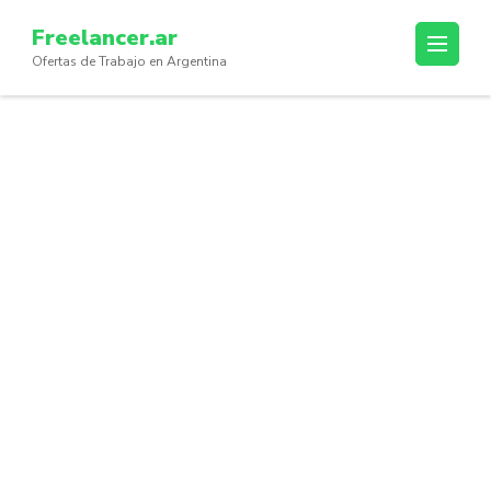
Skip
Freelancer.ar
to
Ofertas de Trabajo en Argentina
content
(Press
Enter)