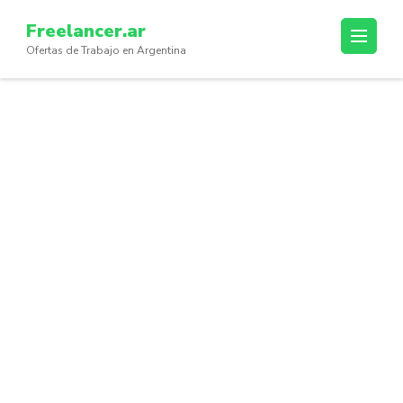
Skip
Freelancer.ar
to
Ofertas de Trabajo en Argentina
content
(Press
Enter)