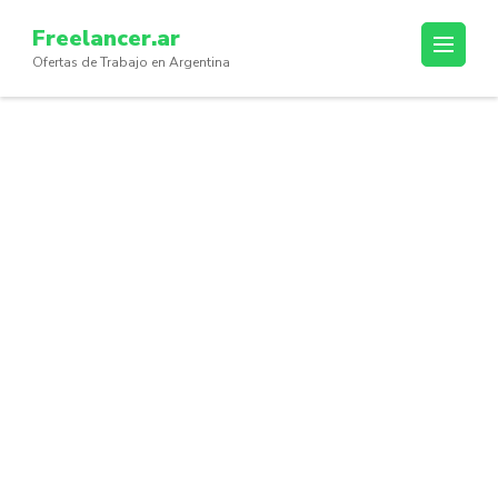
Skip
Freelancer.ar
to
Ofertas de Trabajo en Argentina
content
(Press
Enter)