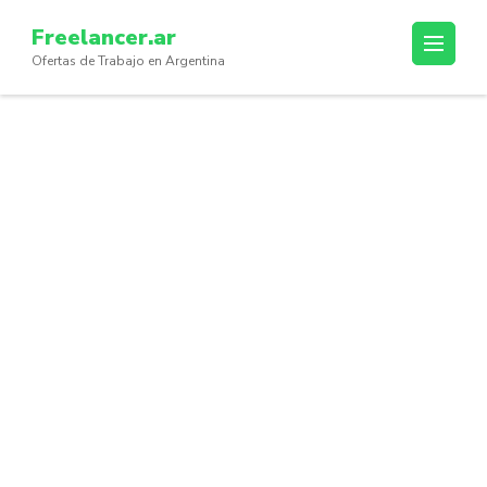
Skip
Freelancer.ar
to
Ofertas de Trabajo en Argentina
content
(Press
Enter)