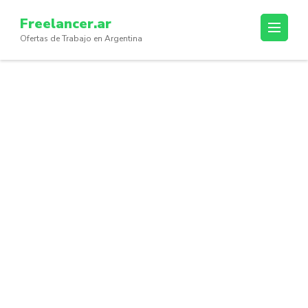
Skip
Freelancer.ar
to
Ofertas de Trabajo en Argentina
content
(Press
Enter)