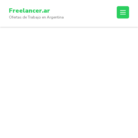
Skip
Freelancer.ar
to
Ofertas de Trabajo en Argentina
content
(Press
Enter)