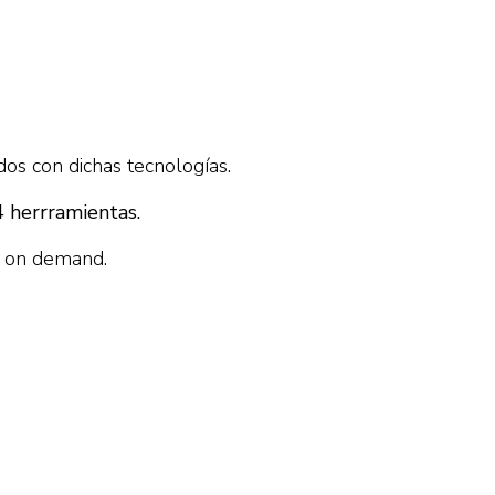
os con dichas tecnologías.
4 herrramientas.
y on demand.