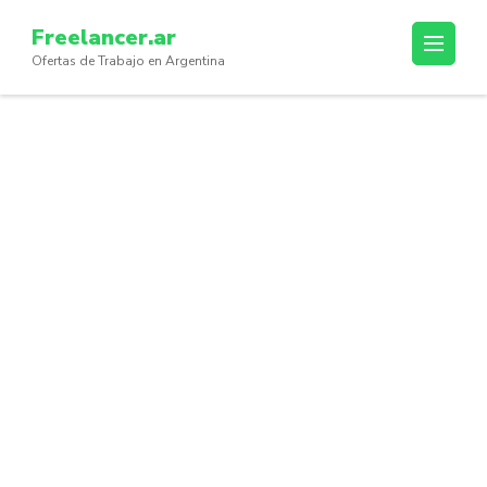
Skip
Freelancer.ar
to
Ofertas de Trabajo en Argentina
content
(Press
Enter)